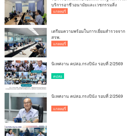
บริการอาชีวอนามัยและเวชกรรมสิ่ง
แวดล้อม
แกลลอรี่
เตรียมความพร้อมในการเยี่ยมสำรวจจาก
สรพ.
แกลลอรี่
นิเทศงาน คปสอ.กรงปินัง รอบที่ 2/2569
คปสอ
นิเทศงาน คปสอ.กรงปินัง รอบที่ 2/2569
แกลลอรี่