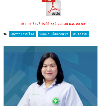
ประกาศ? ณ? วันที่? ๒๐? ตุลาคม พ.ศ. ๒๕๕๙
บัตรรายงานโรค
พนักงานเก็บเอกสาร
สมัครงาน