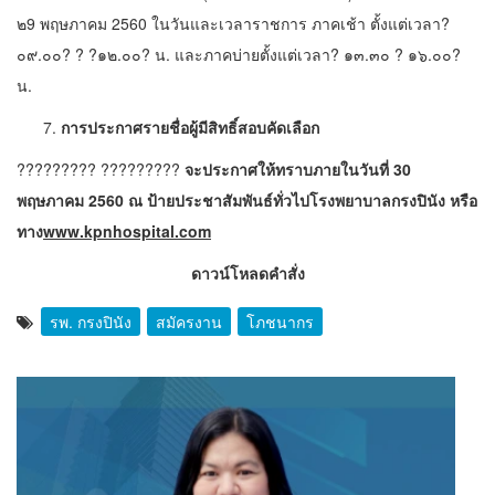
๒9 พฤษภาคม 2560 ในวันและเวลาราชการ ภาคเช้า ตั้งแต่เวลา?
๐๙.๐๐? ? ?๑๒.๐๐? น. และภาคบ่ายตั้งแต่เวลา? ๑๓.๓๐ ? ๑๖.๐๐?
น.
การประกาศรายชื่อผู้มีสิทธิ์สอบคัดเลือก
????????? ?????????
จะประกาศให้ทราบภายในวันที่ 30
พฤษภาคม 2560 ณ
ป้ายประชาสัมพันธ์ทั่วไปโรงพยาบาลกรงปินัง หรือ
ทาง
www.kpnhospital.com
ดาวน์โหลดคำสั่ง
รพ. กรงปินัง
สมัครงาน
โภชนากร