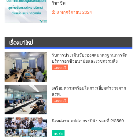
วิชาชีพ
8 พฤศจิกายน 2024
เรื่องมาใหม่
รับการประเมินรับรองผลมาตรฐานการจัด
บริการอาชีวอนามัยและเวชกรรมสิ่ง
แวดล้อม
แกลลอรี่
เตรียมความพร้อมในการเยี่ยมสำรวจจาก
สรพ.
แกลลอรี่
นิเทศงาน คปสอ.กรงปินัง รอบที่ 2/2569
คปสอ