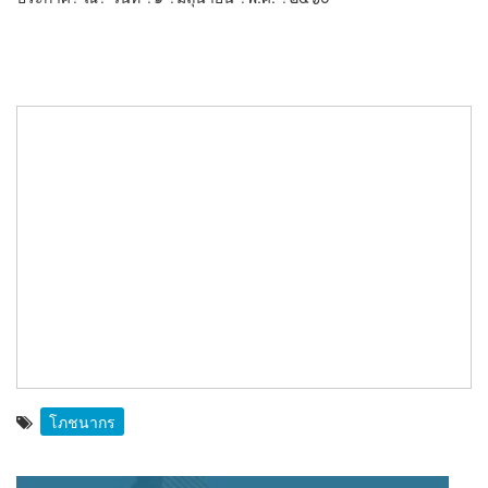
โภชนากร