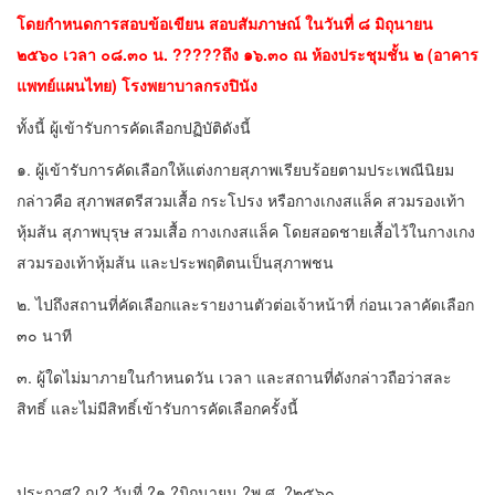
โดยกำหนดการสอบข้อเขียน สอบสัมภาษณ์ ในวันที่ ๘ มิถุนายน
๒๕๖๐ เวลา ๐๘.๓๐ น. ?????ถึง ๑๖.๓๐ ณ ห้องประชุมชั้น ๒ (อาคาร
แพทย์แผนไทย) โรงพยาบาลกรงปินัง
ทั้งนี้ ผู้เข้ารับการคัดเลือกปฏิบัติดังนี้
๑. ผู้เข้ารับการคัดเลือกให้แต่งกายสุภาพเรียบร้อยตามประเพณีนิยม
กล่าวคือ สุภาพสตรีสวมเสื้อ กระโปรง หรือกางเกงสแล็ค สวมรองเท้า
หุ้มส้น สุภาพบุรุษ สวมเสื้อ กางเกงสแล็ค โดยสอดชายเสื้อไว้ในกางเกง
สวมรองเท้าหุ้มส้น และประพฤติตนเป็นสุภาพชน
๒. ไปถึงสถานที่คัดเลือกและรายงานตัวต่อเจ้าหน้าที่ ก่อนเวลาคัดเลือก
๓๐ นาที
๓. ผู้ใดไม่มาภายในกำหนดวัน เวลา และสถานที่ดังกล่าวถือว่าสละ
สิทธิ์ และไม่มีสิทธิ์เข้ารับการคัดเลือกครั้งนี้
ประกาศ? ณ? วันที่ ?๑ ?มิถุนายน ?พ.ศ. ?๒๕๖๐