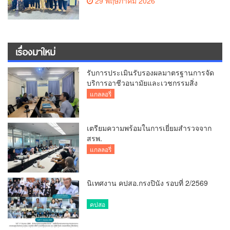
29 พฤษภาคม 2026
เรื่องมาใหม่
รับการประเมินรับรองผลมาตรฐานการจัด
บริการอาชีวอนามัยและเวชกรรมสิ่ง
แวดล้อม
แกลลอรี่
เตรียมความพร้อมในการเยี่ยมสำรวจจาก
สรพ.
แกลลอรี่
นิเทศงาน คปสอ.กรงปินัง รอบที่ 2/2569
คปสอ