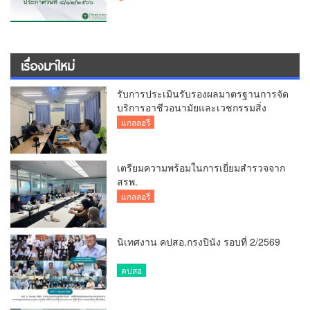
เรื่องมาใหม่
รับการประเมินรับรองผลมาตรฐานการจัด
บริการอาชีวอนามัยและเวชกรรมสิ่ง
แวดล้อม
แกลลอรี่
เตรียมความพร้อมในการเยี่ยมสำรวจจาก
สรพ.
แกลลอรี่
นิเทศงาน คปสอ.กรงปินัง รอบที่ 2/2569
คปสอ