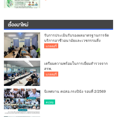
เรื่องมาใหม่
รับการประเมินรับรองผลมาตรฐานการจัด
บริการอาชีวอนามัยและเวชกรรมสิ่ง
แวดล้อม
แกลลอรี่
เตรียมความพร้อมในการเยี่ยมสำรวจจาก
สรพ.
แกลลอรี่
นิเทศงาน คปสอ.กรงปินัง รอบที่ 2/2569
คปสอ