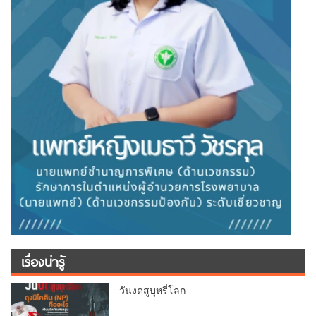
เรื่องน่ารู้
วันงดสูบุหรี่โลก