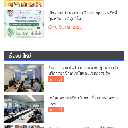
เฝ้าระวัง โรคสุกใส (Chickenpox) หรือที่
คุ้นหูกันว่า อีสุกอีใส
10 มีนาคม 2026
เรื่องมาใหม่
รับการประเมินรับรองผลมาตรฐานการจัด
บริการอาชีวอนามัยและเวชกรรมสิ่ง
แวดล้อม
แกลลอรี่
เตรียมความพร้อมในการเยี่ยมสำรวจจาก
สรพ.
แกลลอรี่