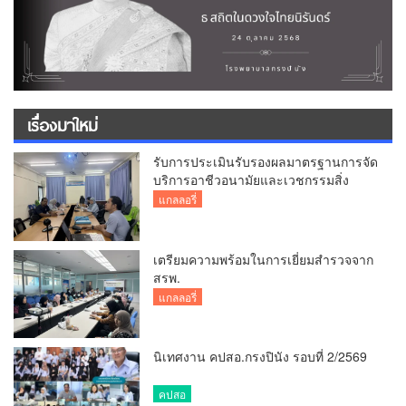
เรื่องมาใหม่
รับการประเมินรับรองผลมาตรฐานการจัด
บริการอาชีวอนามัยและเวชกรรมสิ่ง
แวดล้อม
แกลลอรี่
เตรียมความพร้อมในการเยี่ยมสำรวจจาก
สรพ.
แกลลอรี่
นิเทศงาน คปสอ.กรงปินัง รอบที่ 2/2569
คปสอ