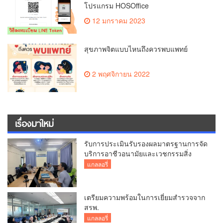
โปรแกรม HOSOffice
12 มกราคม 2023
สุขภาพจิตแบบไหนถึงควรพบแพทย์
2 พฤศจิกายน 2022
เรื่องมาใหม่
รับการประเมินรับรองผลมาตรฐานการจัด
บริการอาชีวอนามัยและเวชกรรมสิ่ง
แวดล้อม
แกลลอรี่
เตรียมความพร้อมในการเยี่ยมสำรวจจาก
สรพ.
แกลลอรี่