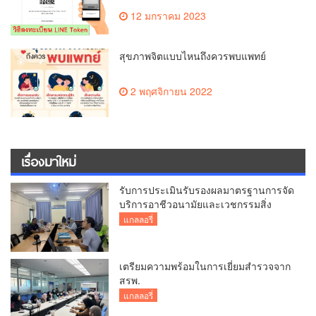
12 มกราคม 2023
สุขภาพจิตแบบไหนถึงควรพบแพทย์
2 พฤศจิกายน 2022
เรื่องมาใหม่
รับการประเมินรับรองผลมาตรฐานการจัด
บริการอาชีวอนามัยและเวชกรรมสิ่ง
แวดล้อม
แกลลอรี่
เตรียมความพร้อมในการเยี่ยมสำรวจจาก
สรพ.
แกลลอรี่