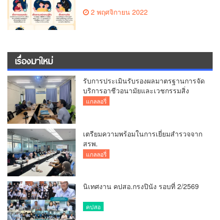
2 พฤศจิกายน 2022
เรื่องมาใหม่
รับการประเมินรับรองผลมาตรฐานการจัด
บริการอาชีวอนามัยและเวชกรรมสิ่ง
แวดล้อม
แกลลอรี่
เตรียมความพร้อมในการเยี่ยมสำรวจจาก
สรพ.
แกลลอรี่
นิเทศงาน คปสอ.กรงปินัง รอบที่ 2/2569
คปสอ