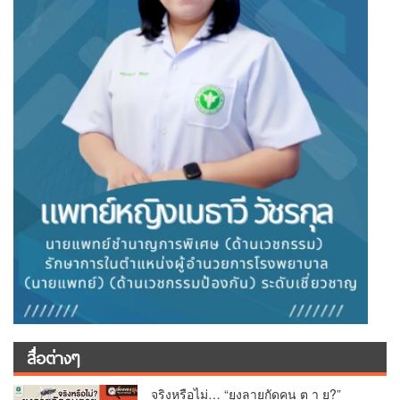
สื่อต่างๆ
จริงหรือไม่… “ยุงลายกัดคน ต า ย?”