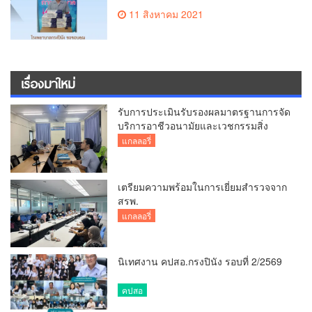
อนามัย จำนวน 28 กล่อง ให้กับเจ้าหน้าที่
11 สิงหาคม 2021
รักษาป้องกัน และควบคุมโรคเพื่อสู้ภัย
COVID-19
เรื่องมาใหม่
รับการประเมินรับรองผลมาตรฐานการจัด
บริการอาชีวอนามัยและเวชกรรมสิ่ง
แวดล้อม
แกลลอรี่
เตรียมความพร้อมในการเยี่ยมสำรวจจาก
สรพ.
แกลลอรี่
นิเทศงาน คปสอ.กรงปินัง รอบที่ 2/2569
คปสอ