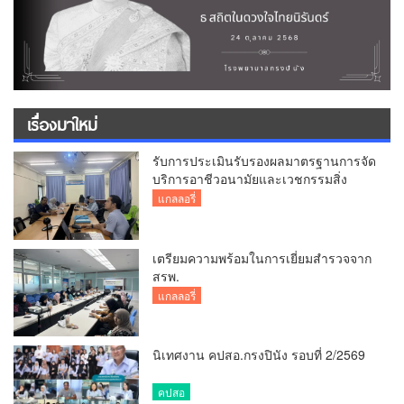
เรื่องมาใหม่
รับการประเมินรับรองผลมาตรฐานการจัด
บริการอาชีวอนามัยและเวชกรรมสิ่ง
แวดล้อม
แกลลอรี่
เตรียมความพร้อมในการเยี่ยมสำรวจจาก
สรพ.
แกลลอรี่
นิเทศงาน คปสอ.กรงปินัง รอบที่ 2/2569
คปสอ